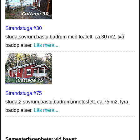
Strandstuga #30
stuga,sovrum,bastu,badrum med toalett. ca.30 m2, två
bäddplatser.
Läs mera...
Strandstuga #75
stuga,2 sovrum,bastu,badrum,innetoslett. ca.75 m2, fyra
bäddplatser.
Läs mera...
Semesterlägenheter vid havet: