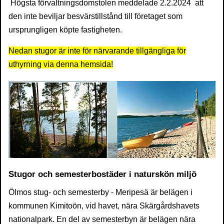
Högsta förvaltningsdomstolen meddelade 2.2.2024 att
den inte beviljar besvärstillstånd till företaget som
ursprungligen köpte fastigheten.
Nedan stugor är inte för närvarande tillgängliga för
uthyrning via denna hemsida!
Stugor och semesterbostäder i naturskön miljö
Ölmos stug- och semesterby - Meripesä är belägen i
kommunen Kimitoön, vid havet, nära Skärgårdshavets
nationalpark. En del av semesterbyn är belägen nära