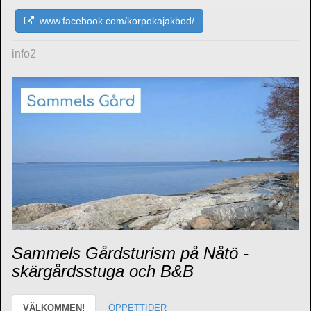
www.facebook.com/korpokajakbod/
info2
Sammels Gårdsturism på Nåtö -
skärgårdsstuga och B&B
VÄLKOMMEN!
ÖPPETTIDER