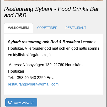
Restaurang Sybarit - Food Drinks Bar
and B&B
VÄLKOMMEN!
ÖPPETTIDER
RESTAURANT
Sybarit restaurang och Bed & Breakfast
i centrala
Houtskär. Vi erbjuder god mat och en god natts sömn i
en idyllisk skärgårdsmiljö.
Adress: Näsbyvägen 189, 21760 Houtskär -
Houtskari
Tel: +358 40 540 2259 Email:
restaurangsybarit@gmail.com
www.sybarit.fi