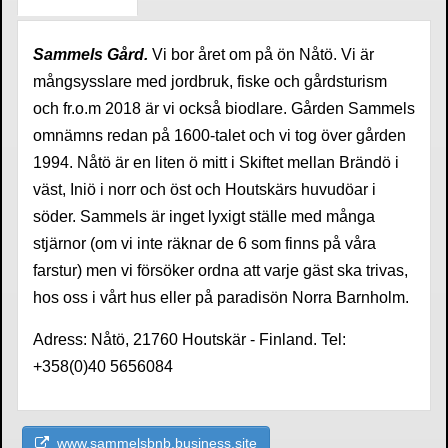
Sammels Gård.
Vi bor året om på ön Nåtö. Vi är
mångsysslare med jordbruk, fiske och gårdsturism
och fr.o.m 2018 är vi också biodlare. Gården Sammels
omnämns redan på 1600-talet och vi tog över gården
1994. Nåtö är en liten ö mitt i Skiftet mellan Brändö i
väst, Iniö i norr och öst och Houtskärs huvudöar i
söder. Sammels är inget lyxigt ställe med många
stjärnor (om vi inte räknar de 6 som finns på våra
farstur) men vi försöker ordna att varje gäst ska trivas,
hos oss i vårt hus eller på paradisön Norra Barnholm.
Adress: Nåtö, 21760 Houtskär - Finland. Tel:
+358(0)40 5656084
www.sammelsbnb.business.site