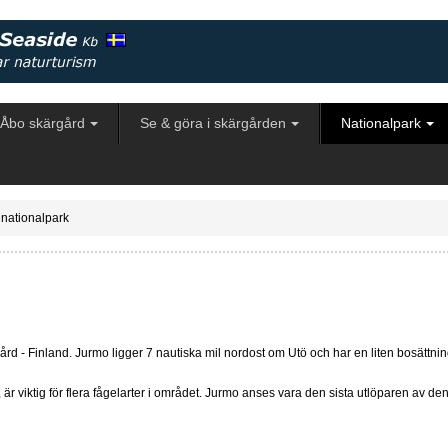
 Åbo skärgård
Se & göra i skärgården
Nationalpark
nationalpark
d - Finland. Jurmo ligger 7 nautiska mil nordost om Utö och har en liten bosättning
r viktig för flera fågelarter i området. Jurmo anses vara den sista utlöparen av d