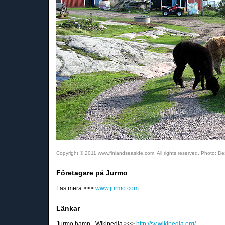
Copyright © 2011 www.finlandseaside.com. All rights reserved. Photo: De
Företagare på Jurmo
Läs mera >>>
www.jurmo.com
Länkar
Jurmo hamn - Wikipedia >>>
http://sv.wikipedia.org/