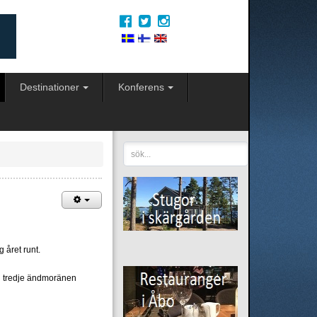
Destinationer
Konferens
sök...
 året runt.
en tredje ändmoränen